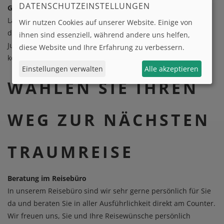
DATENSCHUTZEINSTELLUNGEN
Goldstandard für Ihre nächste Reise!
​​​​​​​Lassen Sie sich im Reisebüro beraten. Nur so genießen Sie
Wir nutzen Cookies auf unserer Website. Einige von
die umfassenden Rechte, die das Bundesministerium der
ihnen sind essenziell, während andere uns helfen,
Justiz in seiner Broschüre betont: „Nur wer seine Rechte
diese Website und Ihre Erfahrung zu verbessern.
kennt, kann sie im Ernstfall auch wirksam einfordern.“
Einstellungen verwalten
Alle akzeptieren
WÄHLEN SIE IHREN
WEG ZUR NÄCHSTEN
TRAUMREISE
Beratung im Reisebüro​​​​​​​
In unserem Reisebüro sind wir sehr gerne persönlich für Sie
da und beraten Sie in aller Ausführlichkeit direkt am Counter.
Wir freuen uns, Sie und Ihre Reisewünsche persönlich