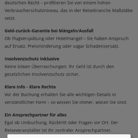
deutschen Recht – profitieren Sie von einem hohen
Verbraucherschutzniveau, das in der Reisebranche Maßstäbe
setzt.
Geld-zurück-Garantie bei Mängeln/Ausfall
​​​​​​​Ob Flugverspätung oder Hotelmangel – Sie haben Anspruch
auf Ersatz, Preisminderung oder sogar Schadensersatz.
Insolvenzschutz inklusive
Keine bösen Überraschungen: Ihr Geld ist durch den
gesetzlichen Insolvenzschutz sicher.
Klare Info - Klare Rechte
​​​​​​​Vor der Buchung erhalten Sie alle wichtigen Details in
verständlicher Form – so wissen Sie immer, woran Sie sind.
Ein Ansprechpartner für alles
​​​​​​​Egal ob Umbuchung, Rücktritt oder Fragen vor Ort. Der
Reiseveranstalter ist Ihr zentraler Ansprechpartner.