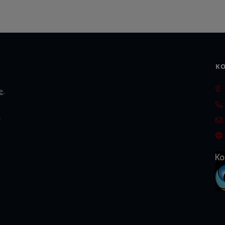
KO
e
.
.