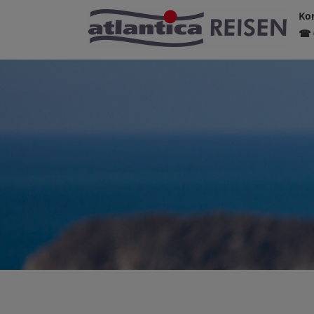
Kon
☎ 